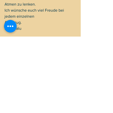
Atmen zu lenken.
Ich wünsche euch viel Freude bei 
jedem einzelnen 
Atemzug.
Eure Balu  