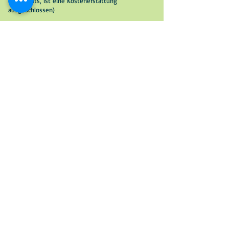
deinerseits, ist eine Kostenerstattung
ausgeschlossen)
Wenn du dich nun registrieren
möchtest, dann lies dir am besten die
in der PDF enthaltene "Hilfe zur
Registrierung und Anmeldung" durch
Hilfe zur Registrierung
u. Anmeldung