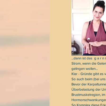
...dann ist das  g a r 
Strom, wenn die Gelen
gelingen wollen...
Klar - Gründe gibt es 
So auch beim (bei uns
Bevor der Karpaltunne
Überbelastung der Unt
Brustmuskelregion, im
Hormonschwankungen, 
So Komplex diese Erkr