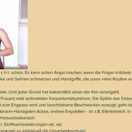
n i c h t  schön. Es kann schon Angst machen, wenn die Finger kribbeln 
ke und Sehnen schmerzen und Handgriffe, die zuvor reine Routine wa
viele. Und jeder Grund hat bekanntlich einen der ihm vorangeht.
 Frauen) weit verbreiteten Karpartunnelsyndrom. Die Spitze des Eisbe
l zum Engpass wird und beschriebene Beschwerden erzeugt, geht de
erarm-Handgelen-Achse, andere Engstellen - im z.B. Ellenbereich, in 
 Halswirbelbereich.
Stoffwechselstörungen etc. etc. 
ankung so individuell die Ursachenfoschung.