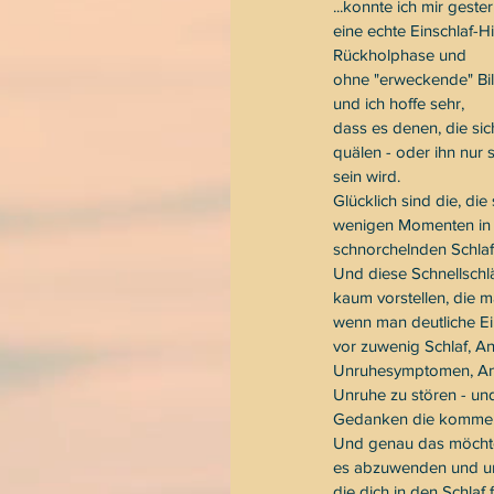
...konnte ich mir gest
eine echte Einschlaf-Hil
Rückholphase und 
ohne "erweckende" Bil
und ich hoffe sehr, 
dass es denen, die sic
quälen - oder ihn nur s
sein wird.
Glücklich sind die, die
wenigen Momenten in ei
schnorchelnden Schlaf 
Und diese Schnellschl
kaum vorstellen, die 
wenn man deutliche Ei
vor zuwenig Schlaf, An
Unruhesymptomen, Ang
Unruhe zu stören - un
Gedanken die kommen.
Und genau das möchte 
es abzuwenden und umz
die dich in den Schlaf f