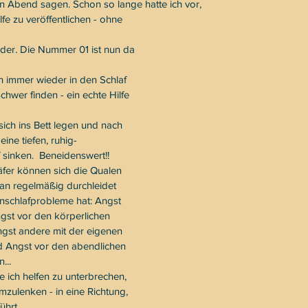
ern Abend sagen. Schon so lange hatte ich vor, 
fe zu veröffentlichen - ohne ​​
der. Die Nummer 01 ist nun da 
h immer wieder in den Schlaf 
chwer finden - ein echte Hilfe 
 sich ins Bett legen und nach 
ne tiefen, ruhig-
sinken.  Beneidenswert!!  
äfer können sich die Qualen 
man regelmäßig durchleidet 
nschlafprobleme hat: Angst 
gst vor den körperlichen 
st andere mit der eigenen 
d Angst vor den abendlichen 
.. 
ich helfen zu unterbrechen, 
ulenken - in eine Richtung, 
ührt.